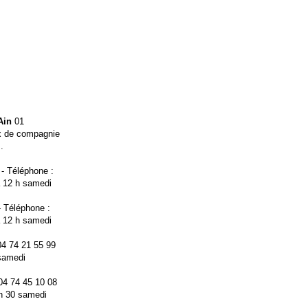
Ain
01
ux de compagnie
.
- Téléphone :
 à 12 h samedi
 Téléphone :
 à 12 h samedi
04 74 21 55 99
 samedi
04 74 45 10 08
 h 30 samedi