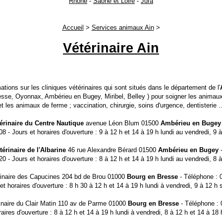
Rhône
-
Saône et Loire
-
Jura
Accueil
>
Services animaux Ain
>
Vétérinaire Ain
ations sur les cliniques vétérinaires qui sont situés dans le département de l'
sse, Oyonnax, Ambérieu en Bugey, Miribel, Belley ) pour soigner les anima
et les animaux de ferme ; vaccination, chirurgie, soins d'urgence, dentisterie ..
érinaire du Centre Nautique
avenue Léon Blum 01500
Ambérieu en Bugey
8 - Jours et horaires d'ouverture : 9 à 12 h et 14 à 19 h lundi au vendredi, 9
érinaire de l'Albarine
46 rue Alexandre Bérard 01500
Ambérieu en Bugey
-
0 - Jours et horaires d'ouverture : 8 à 12 h et 14 à 19 h lundi au vendredi, 8
rinaire des Capucines 204 bd de Brou 01000
Bourg en Bresse
- Téléphone : 
et horaires d'ouverture : 8 h 30 à 12 h et 14 à 19 h lundi à vendredi, 9 à 12 h
rinaire du Clair Matin 110 av de Parme 01000
Bourg en Bresse
- Téléphone : 
raires d'ouverture : 8 à 12 h et 14 à 19 h lundi à vendredi, 8 à 12 h et 14 à 18