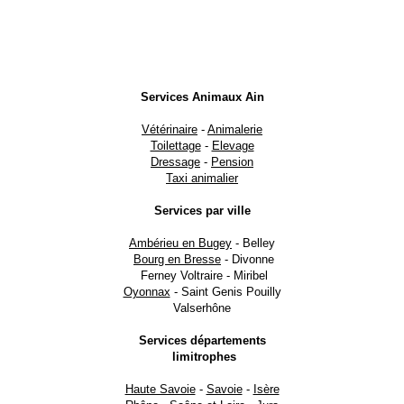
Services Animaux Ain
Vétérinaire
-
Animalerie
Toilettage
-
Elevage
Dressage
-
Pension
Taxi animalier
Services par ville
Ambérieu en Bugey
- Belley
Bourg en Bresse
- Divonne
Ferney Voltraire - Miribel
Oyonnax
- Saint Genis Pouilly
Valserhône
Services départements
limitrophes
Haute Savoie
-
Savoie
-
Isère